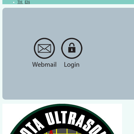
TH
/
EN