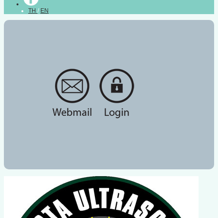
TH
/
EN