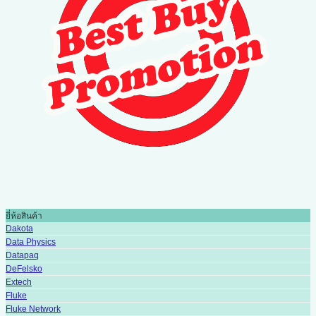
ยี่ห้อสินค้า
Dakota
Data Physics
Datapaq
DeFelsko
Extech
Fluke
Fluke Network