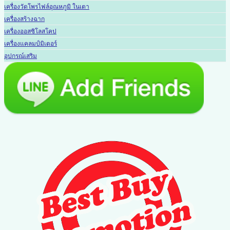
เครื่องวัดโพรไฟล์อุณหภูมิ ในเตา
เครื่องสร้างฉาก
เครื่องออสซิโลสโคป
เครื่องแคลมป์มิเตอร์
อุปกรณ์เสริม