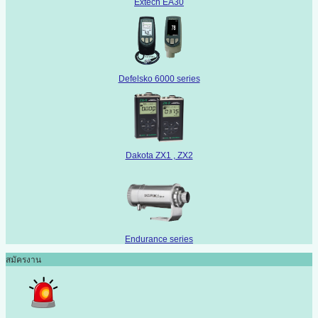
Extech EA30
Defelsko 6000 series
Dakota ZX1 , ZX2
Endurance series
สมัครงาน