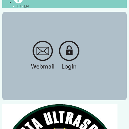
TH
/
EN