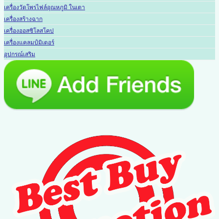
เครื่องวัดโพรไฟล์อุณหภูมิ ในเตา
เครื่องสร้างฉาก
เครื่องออสซิโลสโคป
เครื่องแคลมป์มิเตอร์
อุปกรณ์เสริม