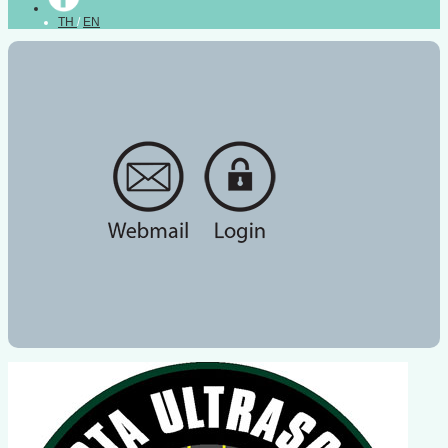
TH
/
EN