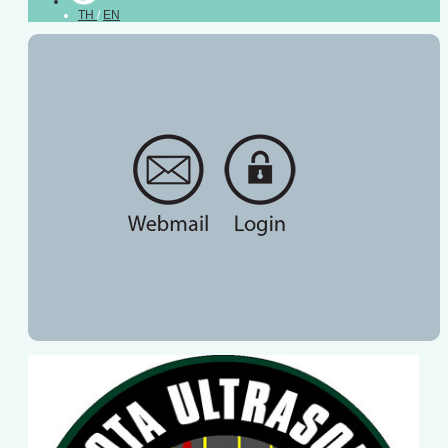
TH
/
EN