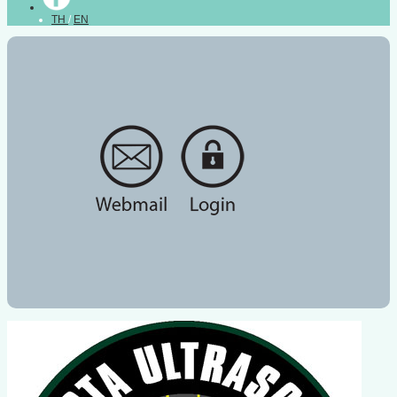
TH
/
EN