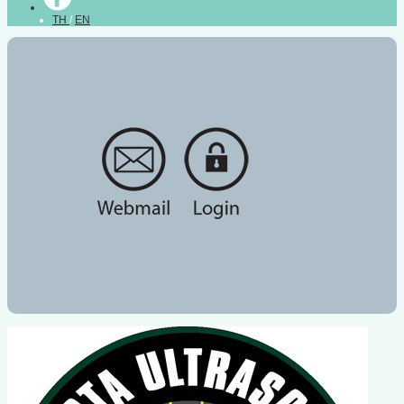
TH
/
EN