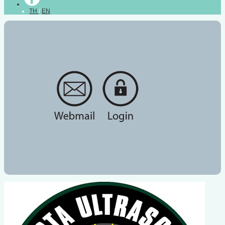
TH
/
EN