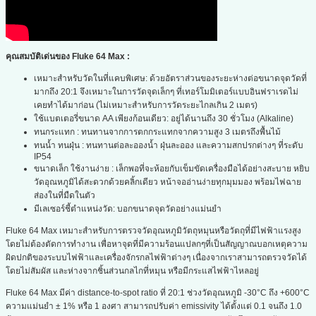
คุณสมบัติเด่นของ Fluke 64 Max :
เหมาะสำหรับวัดในที่แคบพิเศษ: ด้วยอัตราส่วนของระยะห่างต่อขนาดจุดวัดที่
มากถึง 20:1 จึงเหมาะในการวัดจุดเล็กๆ ที่เทอร์โมมิเตอร์แบบอินฟราเรดไม่
เคยทำได้มาก่อน (ไม่เหมาะสำหรับการวัดระยะไกลเกิน 2 เมตร)
ใช้แบตเตอรี่ขนาด AA เพียงก้อนเดียว: อยู่ได้นานถึง 30 ชั่วโมง (Alkaline)
ทนกระแทก : ทนทานจากการตกกระแทกจากความสูง 3 เมตรถึงพื้นไม้
ทนน้ำ ทนฝุ่น : ทนทานต่อละอองน้ำ ฝุ่นละออง และความสกปรกต่างๆ ที่ระดับ
IP54
ขนาดเล็ก ใช้งานง่าย : เล็กพอที่จะห้อยกับเข็มขัดเครื่องมือได้อย่างสะบาย หยิบ
วัดอุณหภูมิได้สะดวกด้วยคลิ้กเดียว หน้าจออ่านง่ายทุกมุมมอง พร้อมไฟฉาย
ส่องในที่มืดในตัว
มีเลเซอร์ชี้ตำแหน่งวัด: บอกขนาดจุดวัดอย่างแม่นยำ
Fluke 64 Max เหมาะสำหรับการตรวจวัดอุณหภูมิวัตถุหมุนหรือวัตถุที่มีไฟฟ้าแรงสูง
โดยไม่ต้องตัดการทำงาน เพื่อหาจุดที่มีความร้อนแปลกๆที่เป็นสัญญาณบอกเหตุความ
ผิดปกติของระบบไฟฟ้าและเครื่องจักรกลไฟฟ้าต่างๆ เนื่องจากเราสามารถตรวจวัดได้
โดยไม่สัมผัส และห่างจากชิ้นส่วนกลไกที่หมุน หรือมีกระแสไฟฟ้าไหลอยู่
Fluke 64 Max มีค่า distance-to-spot ratio ที่ 20:1 ช่วงวัดอุณหภูมิ -30°C ถึง +600°C
ความแม่นยำ ± 1% หรือ 1 องศา สามารถปรับค่า emissivity ได้ตั้งแต่ 0.1 จนถึง 1.0