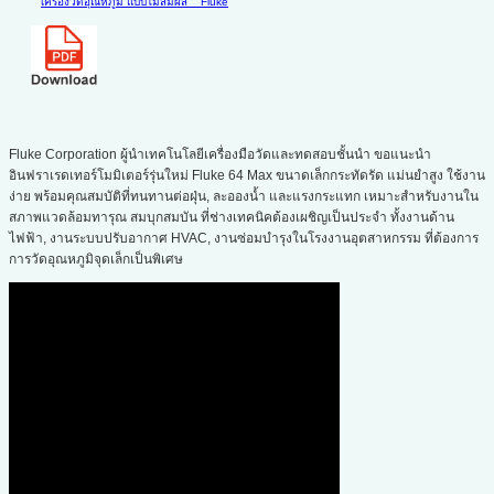
เครื่องวัดอุณหภูมิ แบบไม่สัมผัส
Fluke
Fluke Corporation ผู้นำเทคโนโลยีเครื่องมือวัดและทดสอบชั้นนำ ขอแนะนำ
อินฟราเรดเทอร์โมมิเตอร์รุ่นใหม่ Fluke 64 Max ขนาดเล็กกระทัดรัด แม่นยำสูง ใช้งาน
ง่าย พร้อมคุณสมบัติที่ทนทานต่อฝุ่น, ละอองน้ำ และแรงกระแทก เหมาะสำหรับงานใน
สภาพแวดล้อมทารุณ สมบุกสมบัน ที่ช่างเทคนิคต้องเผชิญเป็นประจำ ทั้งงานด้าน
ไฟฟ้า, งานระบบปรับอากาศ HVAC, งานซ่อมบำรุงในโรงงานอุตสาหกรรม ที่ต้องการ
การวัดอุณหภูมิจุดเล็กเป็นพิเศษ