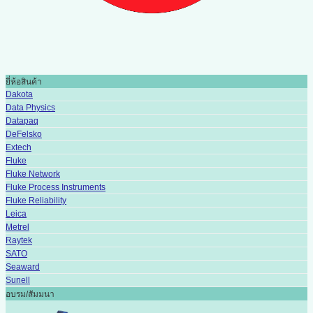
ยี่ห้อสินค้า
Dakota
Data Physics
Datapaq
DeFelsko
Extech
Fluke
Fluke Network
Fluke Process Instruments
Fluke Reliability
Leica
Metrel
Raytek
SATO
Seaward
Sunell
อบรม/สัมมนา