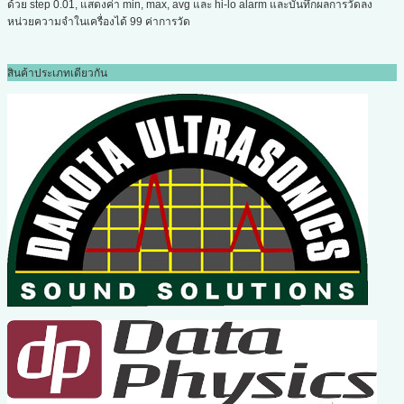
ด้วย step 0.01, แสดงค่า min, max, avg และ hi-lo alarm และบันทึกผลการวัดลง
หน่วยความจำในเครื่องได้ 99 ค่าการวัด
สินค้าประเภทเดียวกัน