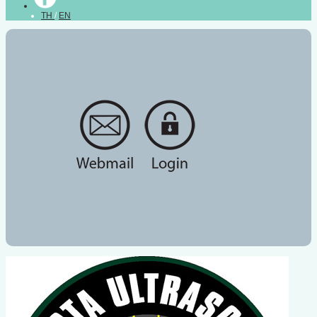
TH
/
EN