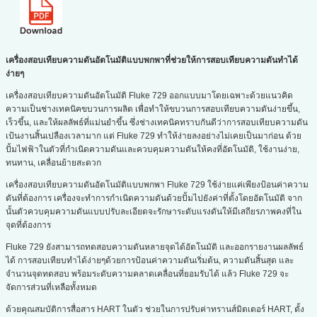
เครื่องสอบเทียบความดันอัตโนมัติแบบพกพาที่ช่วยให้การสอบเทียบความดันทำได้
ง่ายๆ
เครื่องสอบเทียบความดันอัตโนมัติ Fluke 729 ออกแบบมาโดยเฉพาะด้วยแนวคิด
ความเป็นช่างเทคนิคขบวนการผลิต เพื่อทำให้ขบวนการสอบเทียบความดันง่ายขึ้น,
เร็วขึ้น, และให้ผลลัพธ์ที่แม่นยำขึ้น ซึ่งช่างเทคนิคทราบกันดีว่าการสอบเทียบความดัน
เป้นงานสิ้นเปลืองเวลามาก แต่ Fluke 729 ทำให้ง่ายลงอย่างไม่เคยเป็นมาก่อน ด้วย
ปั้มไฟฟ้าในตัวที่กำเนิดความดันและควบคุมความดันให้คงที่อัตโนมัติ, ใช้งานง่าย,
ทนทาน, เคลื่อนย้ายสะดวก
เครื่องสอบเทียบความดันอัตโนมัติแบบพกพา Fluke 729 ใช้ง่ายแค่เพียงป้อนค่าความ
ดันที่ต้องการ เครื่องจะทำการกำเนิดความดันด้วยปั้มไปยังค่าที่ตั้งโดยอัตโนมัติ จาก
นั้นตัวควบคุมความดันแบบปรับละเอียดจะรักษาระดับแรงดันให้มีเสถียรภาพคงที่ใน
จุดที่ต้องการ
Fluke 729 ยังสามารถทดสอบความดันหลายจุดได้อัตโนมัติ และออกรายงานผลลัพธ์
ได้ การสอบเทียบทำได้ง่ายๆด้วยการป้อนค่าความดันเริ่มต้น, ความดันสิ้นสุด และ
จำนวนจุดทดสอบ พร้อมระดับความคลาดเคลื่อนที่ยอมรับได้ แล้ว Fluke 729 จะ
จัดการส่วนที่เหลือทั้งหมด
ด้วยคุณสมบัติการสื่อสาร HART ในตัว ช่วยในการปรับค่าทรานส์มิตเตอร์ HART, ตั้ง