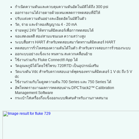
กำเนิดความดันและควบคุมความดันอัตโนมัติได้ถึง 300 psi
ออกรายงานได้ง่ายดายด้วยเทมเพลตการทดสอบที่มีให้
ปรับแต่งความดันอย่างละเอียดอัตโนมัติในตัว
วัด, จ่าย และจำลองสัญญาณ 4 - 20 mA
จ่ายหลูป 24V ให้ทรานส์มิตเตอร์เพื่อการทดสอบได้
จอแสดงผลสี สอง/สามแชนเนล ความสว่างสูง
ระบบสื่อสาร HART สำหรับทดสอบสมาร์ตทรานส์มิตเตอร์ HART
ทดสอบการรั่วไหลของความดันได้ในตัว สำหรับตรวจสอบการรั่วของระบบ
ออกแบบอย่างแข็งแรง ทนทาน สะดวกเคลื่อนย้าย
ใช้งานร่วมกับ Fluke Connect® App ได้
วัดอุณหภูมิได้โดยใช้โพรบ 720RTD เป็นอุปกรณ์เสริม
วัดแรงดัน Vdc สำหรับตรวจสอบเอาต์พุตของทรานส์มิตเตอร์ 1 V dc ถึง 5 V
dc
ใช้งานร่วมกับโมดูลความดัน 700 Series และ 750 Series ได้
อัพโหลดรายงานผลการทดสอบผ่าน DPCTrack2™ Calibration
Management Software
กระเป๋าใส่เครื่องกึ่งแข็งออกแบบพิเศษสำหรับงานภาคสนาม