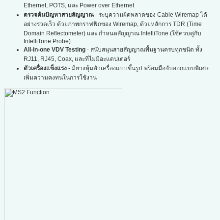
Ethernet, POTS, และ Power over Ethernet
ตรวจค้นปัญหาสายสัญญาณ
- ระบุความผิดพลาดของ Cable Wiremap ได้
อย่างรวดเร็ว ด้วยภาพกราฟฟิกของ Wiremap, ด้วยหลักการ TDR (Time
Domain Reflectometer) และ กำหนดสัญญาณ IntelliTone (ใช้ควบคู่กับ
IntelliTone Probe)
All-in-one VDV Testing
- สนับสนุนสายสัญญาณพื้นฐานครบทุกชนิด ทั้ง
RJ11, RJ45, Coax, และที่ไม่มีอะแดปเตอร์
ตัวเครื่องแข็งแรง
- มียางหุ้มตัวเครื่องแบบขึ้นรูป พร้อมมือจับออกแบบพิเศษ
เพิ่มความคงทนในการใช้งาน