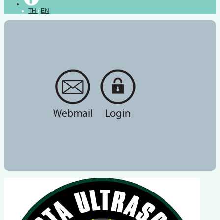
TH
/
EN