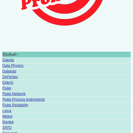
ยี่ห้อสินค้า
Dakota
Data Physics
Datapaq
DeFelsko
Extech
Fluke
Fluke Network
Fluke Process Instruments
Fluke Reliability
Leica
Metrel
Raytek
SATO