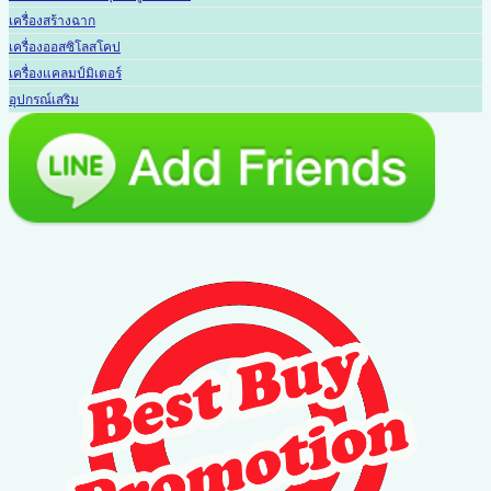
เครื่องสร้างฉาก
เครื่องออสซิโลสโคป
เครื่องแคลมป์มิเตอร์
อุปกรณ์เสริม