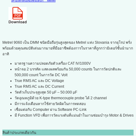
เครื่องดิจิตอลมัลติมิเตอร์
Metrel
Metrel 9060 เป็น DMM ชนิดมือถือรุ่นสูงสุดของ Metrel แห่ง Slovania จากยุโรป พรั่ง
พร้อมด้วยคุณสมบัติเด่นมากมายที่มืออาชีพต้องการในราคาที่ถูกกว่ามิเตอร์ชั้นนำมาก
อาทิ
มาตรฐานความปลอดภัยตัวเครื่อง CAT IV/1000V
หน้าจอ 2 บรรทัด แสดงผลพร้อมกัน 50,000 counts ในการวัดปกติและ
500,000 count ในการวัด DC Volt
True RMS AC และ DC Voltage
True RMS AC และ DC Current
วัดตัวเก็บประจุสูงสุด 50 µF – 50.000 µF
วัดอุณหภูมิด้วย K-type thermocouple probe ได้ 2 channel
มีการแจ้งเตือนหากใช้สายวัดผิดในการทดสอบ
เชื่อมต่อกับ Computer ผ่าน Software PC-Link
มี Function VFD เพื่อการวัดแรงดันที่แม่นยำในงานซ่อมบำรุง Motor & Drives
สินค้าประเภทเดียวกัน