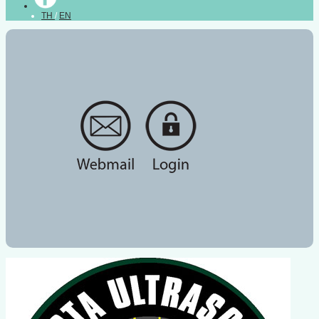
TH
/
EN