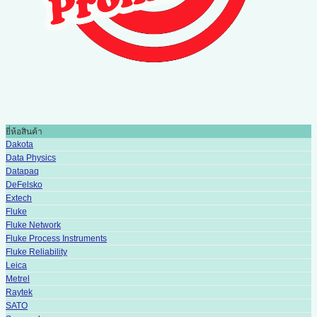
ยี่ห้อสินค้า
Dakota
Data Physics
Datapaq
DeFelsko
Extech
Fluke
Fluke Network
Fluke Process Instruments
Fluke Reliability
Leica
Metrel
Raytek
SATO