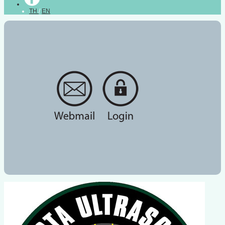
TH
/
EN