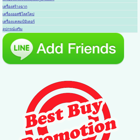
เครื่องสร้างฉาก
เครื่องออสซิโลสโคป
เครื่องแคลมป์มิเตอร์
อุปกรณ์เสริม