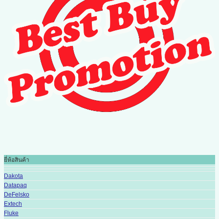
ยี่ห้อสินค้า
Dakota
Datapaq
DeFelsko
Extech
Fluke