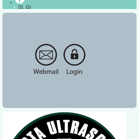
TH
/
EN