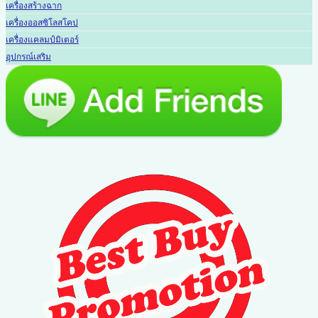
เครื่องสร้างฉาก
เครื่องออสซิโลสโคป
เครื่องแคลมป์มิเตอร์
อุปกรณ์เสริม