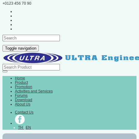
+0123 456 70 90
Toggle navigation
Home
Product
Promotion
Activities and Services
Forums
Download
About Us
Contact Us
TH
/
EN