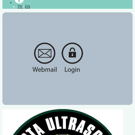
TH
/
EN