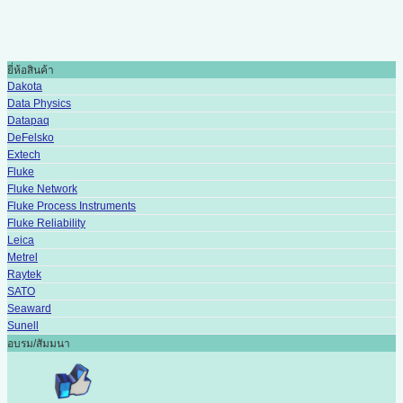
ยี่ห้อสินค้า
Dakota
Data Physics
Datapaq
DeFelsko
Extech
Fluke
Fluke Network
Fluke Process Instruments
Fluke Reliability
Leica
Metrel
Raytek
SATO
Seaward
Sunell
อบรม/สัมมนา